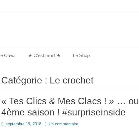
de Cœur
★ C’est moi ! ★
Le Shop
Catégorie :
Le crochet
« Tes Clics & Mes Clacs ! » … ouve
4ème saison ! #surpriseinside
Posted
septembre 19, 2018
Un commentaire
on