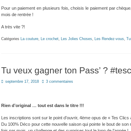
Pour un paiement en plusieurs fois, choisis le paiement par chèque,
mois de rentrée !
A très vite ?!
Catégories
La couture
,
Le crochet
,
Les Jolies Choses
,
Les Rendez-vous
,
Tu
Tu veux gagner ton Pass’ ? #tes
Posted
septembre 17, 2018
3 commentaires
on
Rien d’original … tout est dans le titre !!!
Les inscriptions sont sur le point d’ouvrir, 4ème opus de « Tes Clics
Du 100% Déco pour cette nouvelle saison qui pointe le bout de son ne
fois par mois, un challenge et des surprises tout le long de l’année !