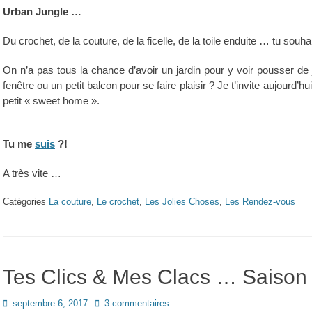
Urban Jungle …
Du crochet, de la couture, de la ficelle, de la toile enduite … tu souha
On n’a pas tous la chance d’avoir un jardin pour y voir pousser de 
fenêtre ou un petit balcon pour se faire plaisir ? Je t’invite aujourd’h
petit « sweet home ».
Tu me
suis
?!
A très vite …
Catégories
La couture
,
Le crochet
,
Les Jolies Choses
,
Les Rendez-vous
Tes Clics & Mes Clacs … Saison 3
Posted
septembre 6, 2017
3 commentaires