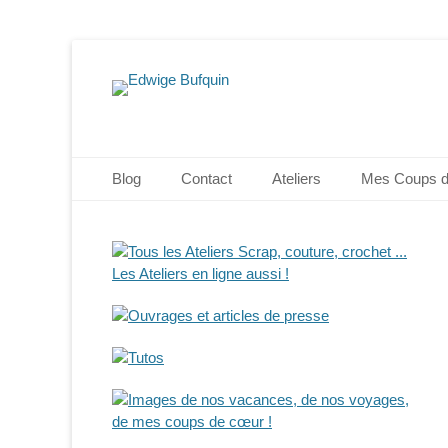
Edwige Bufquin
Menu principal
Aller
Blog
Contact
Ateliers
Mes Coups 
au
contenu