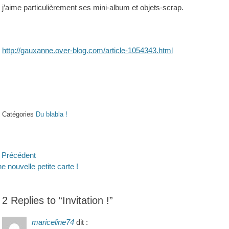
j’aime particulièrement ses mini-album et objets-scrap.
http://gauxanne.over-blog.com/article-1054343.html
Catégories
Du blabla !
avigation
Précédent
ticle
Article
e nouvelle petite carte !
e
écédent :
suivant :
’article
2 Replies to “Invitation !”
mariceline74
dit :