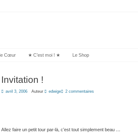
de Cœur
★ C’est moi ! ★
Le Shop
Invitation !
Posted
avril 3, 2006
Auteur
edwige
2 commentaires
on
Allez faire un petit tour par-là, c’est tout simplement beau …