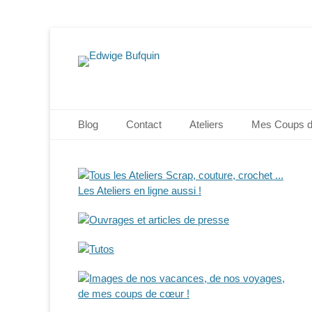
Edwige Bufquin
Menu principal
Aller
Blog
Contact
Ateliers
Mes Coups 
au
contenu