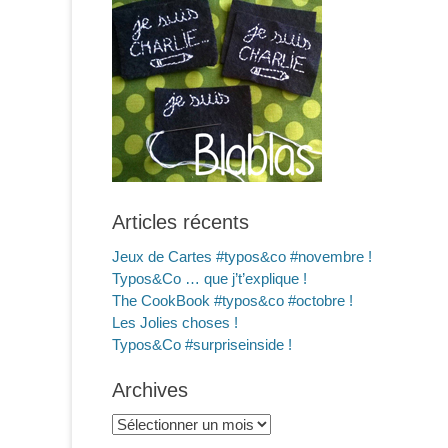
Articles récents
Jeux de Cartes #typos&co #novembre !
Typos&Co … que j’t’explique !
The CookBook #typos&co #octobre !
Les Jolies choses !
Typos&Co #surpriseinside !
Archives
Archives