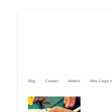
Edwige Bufquin
Menu principal
Aller
Blog
Contact
Ateliers
Mes Coups 
au
contenu