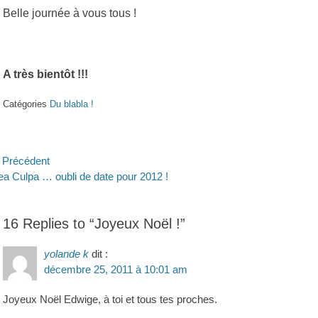
Belle journée à vous tous !
A très bientôt !!!
Catégories
Du blabla !
avigation
Précédent
ticle
Article
a Culpa … oubli de date pour 2012 !
e
écédent :
suivant :
’article
16 Replies to “Joyeux Noël !”
yolande k
dit :
décembre 25, 2011 à 10:01 am
Joyeux Noël Edwige, à toi et tous tes proches.