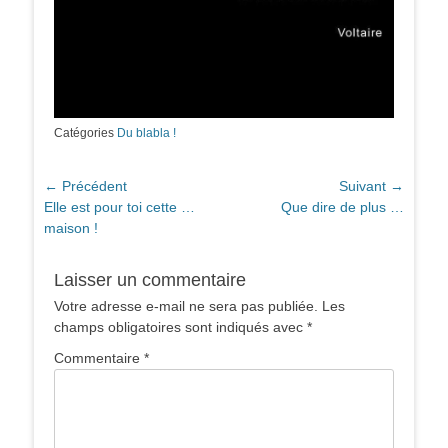
Catégories
Du blabla !
Navigation
← Précédent
Suivant →
Article
Article
Elle est pour toi cette …
Que dire de plus …
de
précédent :
suivant :
maison !
l’article
Laisser un commentaire
Votre adresse e-mail ne sera pas publiée.
Les
champs obligatoires sont indiqués avec
*
Commentaire
*