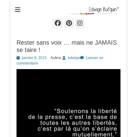
Edwige Bufquin
Facebook
Pinterest
Instagram
Rester sans voix … mais ne JAMAIS
se taire !
Posted
janvier 8, 2015
Auteur
edwige
Laisser un
on
commentaire