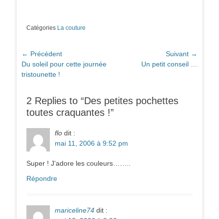
Catégories
La couture
Navigation
← Précédent
Suivant →
Article
Article
Du soleil pour cette journée
Un petit conseil …
de
précédent :
suivant :
tristounette !
l’article
2 Replies to “Des petites pochettes
toutes craquantes !”
flo
dit :
mai 11, 2006 à 9:52 pm
Super ! J’adore les couleurs……..
Répondre
mariceline74
dit :