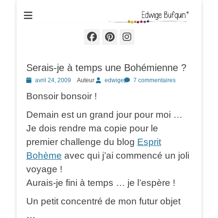
Edwige Bufquin
Facebook
Pinterest
Instagram
Serais-je à temps une Bohémienne ?
Posted
avril 24, 2009
Auteur
edwige
7 commentaires
on
Bonsoir bonsoir !
Demain est un grand jour pour moi …
Je dois rendre ma copie pour le
premier challenge du blog
Esprit
Bohème
avec qui j’ai commencé un joli
voyage !
Aurais-je fini à temps … je l’espère !
Un petit concentré de mon futur objet
…