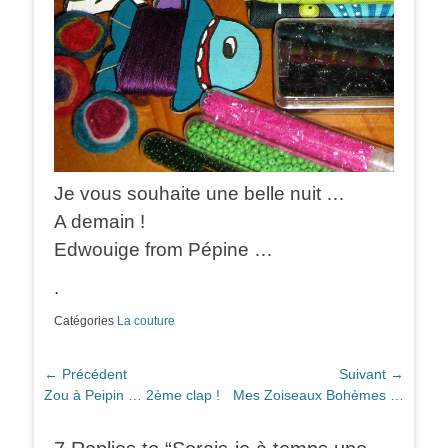
Je vous souhaite une belle nuit …
A demain !
Edwouige from Pépine …
.
Catégories
La couture
Navigation
← Précédent
Suivant →
Article
Article
Zou à Peipin … 2ème clap !
Mes Zoiseaux Bohèmes …
de
précédent :
suivant :
l’article