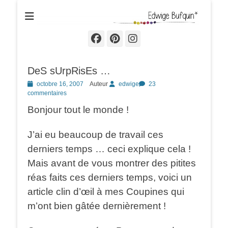
Edwige Bufquin
Facebook
Pinterest
Instagram
DeS sUrpRisEs …
Posted
octobre 16, 2007
Auteur
edwige
23
on
commentaires
Bonjour tout le monde !
J’ai eu beaucoup de travail ces
derniers temps … ceci explique cela !
Mais avant de vous montrer des pitites
réas faits ces derniers temps, voici un
article clin d’œil à mes Coupines qui
m’ont bien gâtée dernièrement !