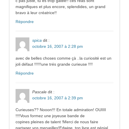
c pas juste, tu es trop gatée!! ces réas sont
magnifiques et plus encore, splendides, un grand
bravo à leur créatrice!!
Répondre
spica
dit :
octobre 16, 2007 à 2:28 pm
avec de belles choses comme çà ..la curiosité est un
joli défaut !!!!!!une trés grande curieuse !!!!
Répondre
Pascale
dit :
octobre 16, 2007 à 2:39 pm
Curieuses?? Nooon!!! En totale admiration! OUIIII
!!!!Vous formez une joyeuse bande de
copines pleines de talent !Merci de nous faire
partager vos merveilles!Edwige, ton livre est génial,