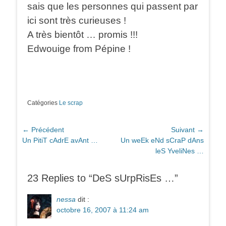
sais que les personnes qui passent par
ici sont très curieuses !
A très bientôt … promis !!!
Edwouige from Pépine !
Catégories
Le scrap
Navigation
← Précédent
Suivant →
Article
Article
Un PitiT cAdrE avAnt …
Un weEk eNd sCraP dAns
de
précédent :
suivant :
leS YveliNes …
l’article
23 Replies to “DeS sUrpRisEs …”
nessa
dit :
octobre 16, 2007 à 11:24 am