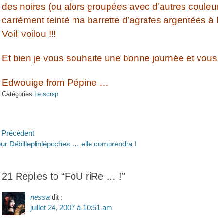
des noires (ou alors groupées avec d’autres couleur
carrément teinté ma barrette d’agrafes argentées à l
Voili voilou !!!
Et bien je vous souhaite une bonne journée et vous d
Edwouige from Pépine …
Catégories
Le scrap
avigation
Précédent
ticle
Article
ur Débilleplinlépoches … elle comprendra !
e
écédent :
suivant :
’article
21 Replies to “FoU riRe … !”
nessa
dit :
juillet 24, 2007 à 10:51 am