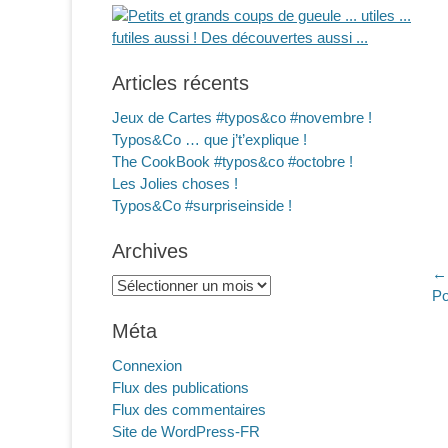
Articles récents
Jeux de Cartes #typos&co #novembre !
Typos&Co … que j’t’explique !
The CookBook #typos&co #octobre !
Les Jolies choses !
Typos&Co #surpriseinside !
Archives
N
← 
Archives
Ar
Po
d
pr
Méta
l
Connexion
Flux des publications
Flux des commentaires
Site de WordPress-FR