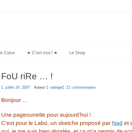
de Cœur
★ C’est moi ! ★
Le Shop
FoU riRe … !
Posted
juillet 24, 2007
Auteur
edwige
21 commentaires
on
Bonjour …
Une pageounette pour aujourd’hui !
C’est pour le Labo, un sketche proposé par
Nad
et 
oui, je me suis bien régalée, et ça m’a permis de scr