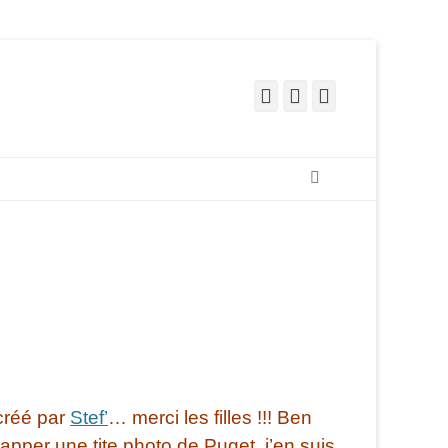
Facebook
Pinterest
Instagram
Recherche
créé par
Stef’
… merci les filles !!! Ben
apper une tite photo de Puget, j’en suis