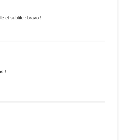
 et subtile : bravo !
as !