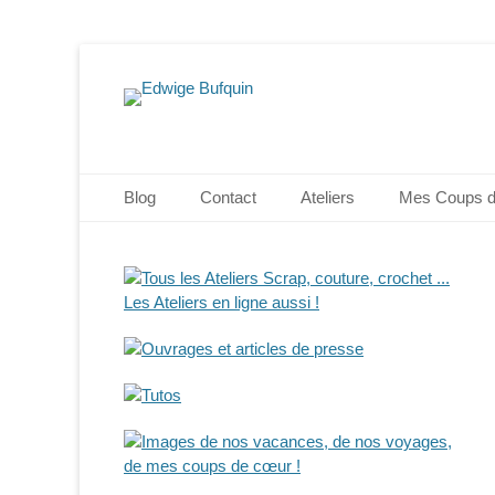
Edwige Bufquin
Menu principal
Aller
Blog
Contact
Ateliers
Mes Coups 
au
contenu