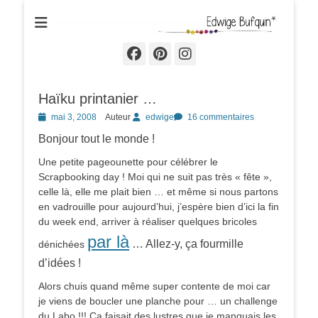
Edwige Bufquin
Facebook
Pinterest
Instagram
Haïku printanier …
Posted
mai 3, 2008
Auteur
edwige
16 commentaires
on
Bonjour tout le monde !
Une petite pageounette pour célébrer le
Scrapbooking day ! Moi qui ne suit pas très « fête »,
celle là, elle me plait bien … et même si nous partons
en vadrouille pour aujourd’hui, j’espère bien d’ici la fin
du week end, arriver à réaliser quelques bricoles
par là
… Allez-y, ça fourmille
dénichées
d’idées !
Alors chuis quand même super contente de moi car
je viens de boucler une planche pour … un challenge
du Labo !!! Ca faisait des lustres que je manquais les