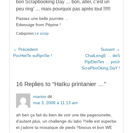
bon Scrapbooking Day … bon, aller, c’est un
peu ring’ … mais pourquoi pas après tout !!!!!!
Passez une belle journée …
Edwouige from Pépine !
Catégories
Le scrap
Navigation
← Précédent
Suivant →
Article
Article
PocHetTe suRpriSe !
ChalLengE … deS
de
précédent :
suivant :
PipEletTes … poUr
l’article
ScraPboOking DaY !
16 Replies to “Haïku printanier …”
marion
dit :
mai 3, 2008 à 11:13 am
ah ben ça fait du bien de voir une tite pageounette,
d’autant plus, un challenge du labo !!!elle est superbe
et j’adore ta mosaïque de pieds !!bisous et bon WE