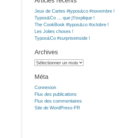
Articles récents
Jeux de Cartes #typos&co #novembre !
Typos&Co … que j’t’explique !
The CookBook #typos&co #octobre !
Les Jolies choses !
Typos&Co #surpriseinside !
Archives
Archives
Méta
Connexion
Flux des publications
Flux des commentaires
Site de WordPress-FR