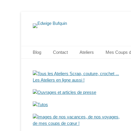
Edwige Bufquin
Menu principal
Aller
Blog
Contact
Ateliers
Mes Coups 
au
contenu