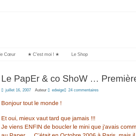
de Cœur
★ C’est moi ! ★
Le Shop
Le PapEr & co ShoW … Première 
Posted
juillet 16, 2007
Auteur
edwige
24 commentaires
on
Bonjour tout le monde !
Et oui, mieux vaut tard que jamais !!!
Je viens ENFIN de boucler le mini que j’avais com
au Paper … C’était en Octobre 2006 à Paris, mais il