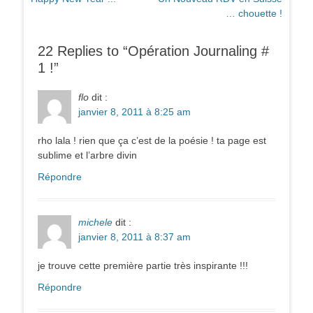
de
précédent :
suivant :
… chouette !
l’article
22 Replies to “Opération Journaling #
1 !”
flo
dit :
janvier 8, 2011 à 8:25 am
rho lala ! rien que ça c’est de la poésie ! ta page est
sublime et l’arbre divin
Répondre
michele
dit :
janvier 8, 2011 à 8:37 am
je trouve cette première partie très inspirante !!!
Répondre