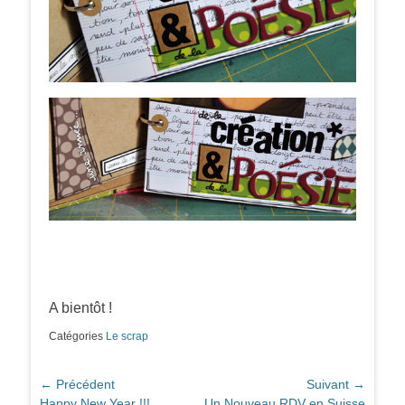
A bientôt !
Catégories
Le scrap
Navigation
← Précédent
Suivant →
Article
Article
Happy New Year !!!
Un Nouveau RDV en Suisse