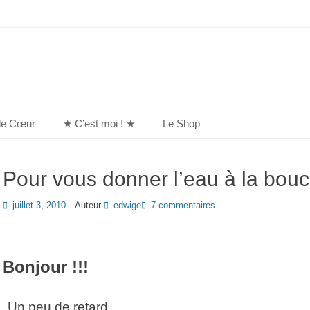
de Cœur
★ C’est moi ! ★
Le Shop
Pour vous donner l’eau à la bouch
Posted
juillet 3, 2010
Auteur
edwige
7 commentaires
on
Bonjour !!!
Un peu de retard …