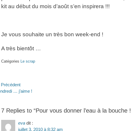
kit au début du mois d’août s’en inspirera !!!
Je vous souhaite un très bon week-end !
A très bientôt …
Catégories
Le scrap
avigation
Précédent
ticle
Article
ndredi … j’aime !
e
écédent :
suivant :
’article
7 Replies to “Pour vous donner l’eau à la bouche !
eva
dit :
juillet 3, 2010 à 8:32 am