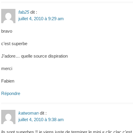
fab25
dit :
juillet 4, 2010 à 9:29 am
bravo
c’est superbe
J’adore… quelle source dispiration
merci
Fabien
Répondre
katwoman
dit :
juillet 4, 2010 à 9:38 am
ils sont superbes !! je viens juste de terminer le mini « clic clac c’est