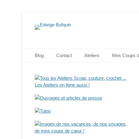
Edwige Bufquin
Menu principal
Aller
Blog
Contact
Ateliers
Mes Coups 
au
contenu