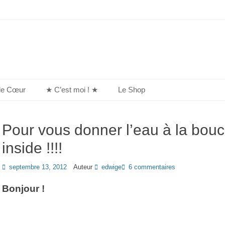
de Cœur
★ C’est moi ! ★
Le Shop
Pour vous donner l’eau à la bou
inside !!!!
Posted
septembre 13, 2012
Auteur
edwige
6 commentaires
on
Bonjour !