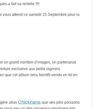
s a fait sa rentrée !!!!
ui vous attend ce samedi 15 Septembre pour la
per un grand nombre d’images, un partenariat
rture exclusive aux petits oignons
hez que cet album sera bientôt vendu en kit en
Chicknana
ngère alias
que ses jolis poissons
vras sous peu un des nouveaux prochains kits