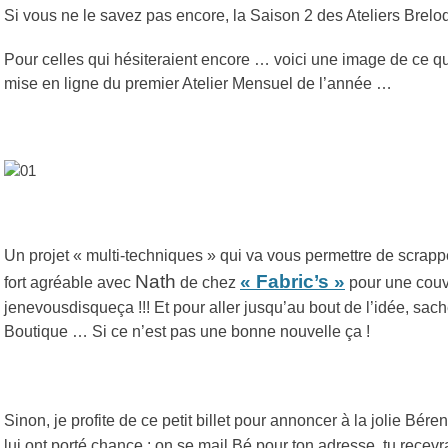
Si vous ne le savez pas encore, la Saison 2 des Ateliers Breloque
Pour celles qui hésiteraient encore … voici une image de ce q
mise en ligne du premier Atelier Mensuel de l’année …
Un projet « multi-techniques » qui va vous permettre de scrap
Nath
« Fabric’s »
fort agréable avec
de chez
pour une couve
jenevousdisqueça !!! Et pour aller jusqu’au bout de l’idée, sac
Boutique … Si ce n’est pas une bonne nouvelle ça !
Sinon, je profite de ce petit billet pour annoncer à la jolie Bére
lui ont porté chance : on se mail Bé pour ton adresse, tu rece