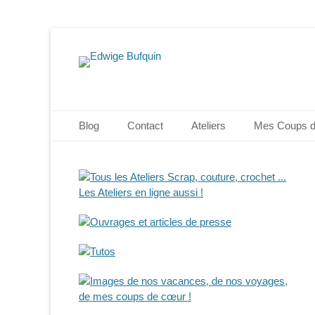
Edwige Bufquin
Menu principal
Aller
Blog
Contact
Ateliers
Mes Coups 
au
contenu