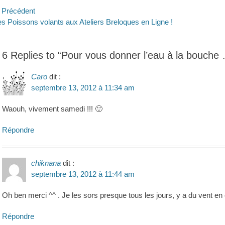
avigation
Précédent
ticle
Article
s Poissons volants aux Ateliers Breloques en Ligne !
e
écédent :
suivant :
’article
6 Replies to “Pour vous donner l’eau à la bouche …
Caro
dit :
septembre 13, 2012 à 11:34 am
Waouh, vivement samedi !!! 🙂
Répondre
chiknana
dit :
septembre 13, 2012 à 11:44 am
Oh ben merci ^^ . Je les sors presque tous les jours, y a du vent e
Répondre