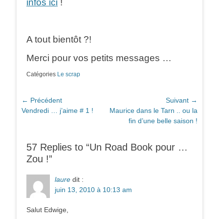
infos ici
!
A tout bientôt ?!
Merci pour vos petits messages …
Catégories
Le scrap
Navigation
← Précédent
Suivant →
Article
Article
Vendredi … j’aime # 1 !
Maurice dans le Tarn .. ou la
de
précédent :
suivant :
fin d’une belle saison !
l’article
57 Replies to “Un Road Book pour …
Zou !”
laure
dit :
juin 13, 2010 à 10:13 am
Salut Edwige,