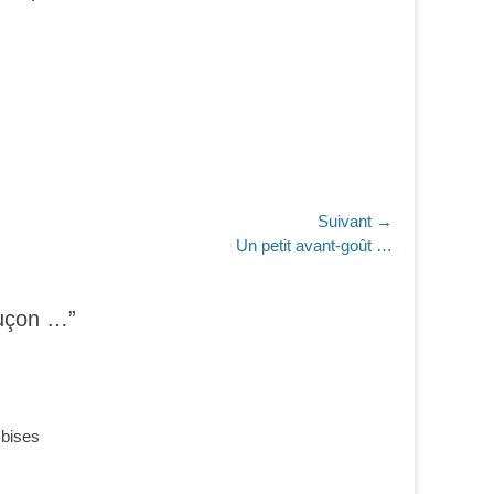
Suivant →
Un petit avant-goût …
luçon …”
 bises