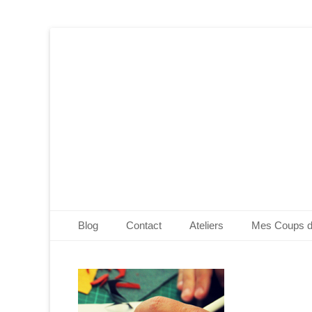
Edwige Bufquin
Menu principal
Aller
Blog
Contact
Ateliers
Mes Coups 
au
contenu