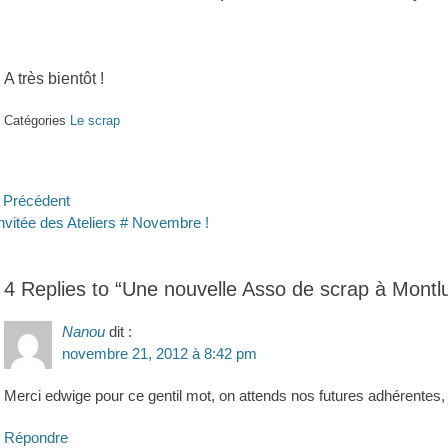
A très bientôt !
Catégories
Le scrap
avigation
Précédent
ticle
Article
invitée des Ateliers # Novembre !
e
écédent :
suivant :
’article
4 Replies to “Une nouvelle Asso de scrap à Mont
Nanou
dit :
novembre 21, 2012 à 8:42 pm
Merci edwige pour ce gentil mot, on attends nos futures adhérentes,
Répondre