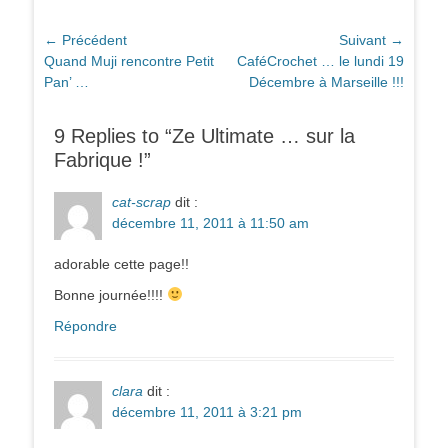
Navigation
← Précédent
Suivant →
Article
Article
Quand Muji rencontre Petit
CaféCrochet … le lundi 19
de
précédent :
suivant :
Pan’ …
Décembre à Marseille !!!
l’article
9 Replies to “Ze Ultimate … sur la
Fabrique !”
cat-scrap
dit :
décembre 11, 2011 à 11:50 am
adorable cette page!!
Bonne journée!!!!
Répondre
clara
dit :
décembre 11, 2011 à 3:21 pm