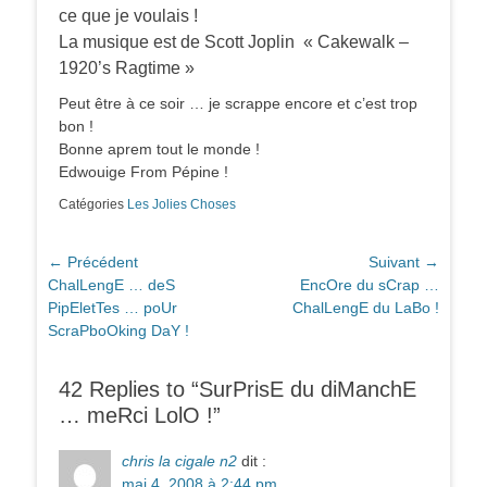
ce que je voulais !
La musique est de Scott Joplin « Cakewalk –
1920’s Ragtime »
Peut être à ce soir … je scrappe encore et c’est trop
bon !
Bonne aprem tout le monde !
Edwouige From Pépine !
Catégories
Les Jolies Choses
Navigation
← Précédent
Suivant →
Article
Article
ChalLengE … deS
EncOre du sCrap …
de
précédent :
suivant :
PipEletTes … poUr
ChalLengE du LaBo !
l’article
ScraPboOking DaY !
42 Replies to “SurPrisE du diManchE
… meRci LolO !”
chris la cigale n2
dit :
mai 4, 2008 à 2:44 pm