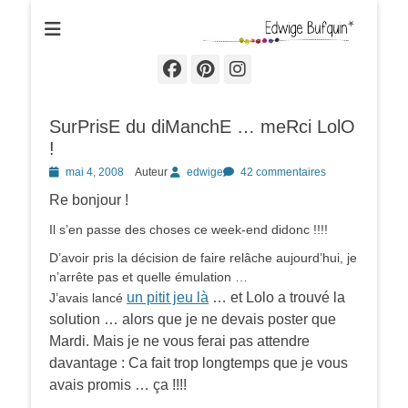
Edwige Bufquin
Facebook
Pinterest
Instagram
SurPrisE du diManchE … meRci LolO
!
Posted
mai 4, 2008
Auteur
edwige
42 commentaires
on
Re bonjour !
Il s’en passe des choses ce week-end didonc !!!!
D’avoir pris la décision de faire relâche aujourd’hui, je
n’arrête pas et quelle émulation …
un pitit jeu là
… et Lolo a trouvé la
J’avais lancé
solution … alors que je ne devais poster que
Mardi. Mais je ne vous ferai pas attendre
davantage : Ca fait trop longtemps que je vous
avais promis … ça !!!!