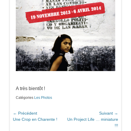
A très bientôt !
Catégories
Les Photos
Navigation
← Précédent
Suivant →
Article
Article
Une Crop en Charente !
Un Project Life … miniature
de
précédent :
suivant :
!!!
l’article