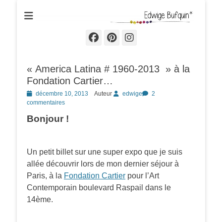
Edwige Bufquin
Facebook
Pinterest
Instagram
« America Latina # 1960-2013 » à la
Fondation Cartier…
Posted
décembre 10, 2013
Auteur
edwige
2
on
commentaires
Bonjour !
Un petit billet sur une super expo que je suis
allée découvrir lors de mon dernier séjour à
Paris, à la
Fondation Cartier
pour l’Art
Contemporain boulevard Raspail dans le
14ème.