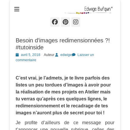
Edwige Bufquin
Facebook
Pinterest
Instagram
Besoin d’images redimensionnées ?!
#tutoinside
Posted
avril 5, 2018
Auteur
edwige
Laisser un
on
commentaire
C’est vrai, je l’admets, je te livre parfois des
listes un peu tordues d’images à avoir pour
la réalisation de mes projets en Atelier mais
tu verras qu’après ces quelques lignes, le
redimensionnement et le recadrage de tes
images n’auront plus de secret pour toi !
Je profite d’ailleurs de ce message pour
t’annoncer une nouvelle rubrique, celles des