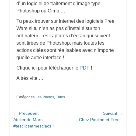
d’un logiciel de traitement d’image type
Photoshop ou Gimp …
Tu peux trouver sur Internet des logiciels Free
Ware si tu n’en as pas d’installé sur ton
ordinateur. Les captures d’écran qui suivent
sont tirées de Photoshop, mais toutes les
actions citées sont réalisables avec n’importe
quelle autre interface !
Clique ici pour télécharger le
PDF
!
A très vite …
Catégories
Les Photos
,
Tutos
Navigation
← Précédent
Suivant →
Article
Article
Atelier de Mars
Chez Pauline et Fred’ !
de
précédent :
suivant :
#tesclicsetmesclacs !
l’article