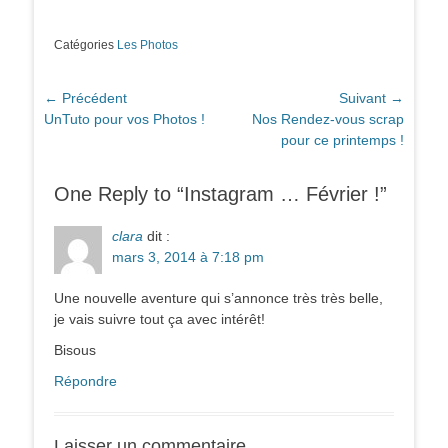
Catégories
Les Photos
Navigation
← Précédent
Suivant →
Article
Article
UnTuto pour vos Photos !
Nos Rendez-vous scrap
de
précédent :
suivant :
pour ce printemps !
l’article
One Reply to “Instagram … Février !”
clara
dit :
mars 3, 2014 à 7:18 pm
Une nouvelle aventure qui s’annonce très très belle,
je vais suivre tout ça avec intérêt!
Bisous
Répondre
Laisser un commentaire