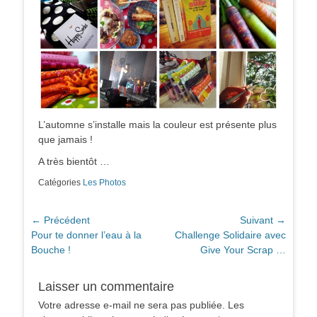
L’automne s’installe mais la couleur est présente plus
que jamais !
A très bientôt …
Catégories
Les Photos
Navigation
← Précédent
Suivant →
Article
Article
Pour te donner l’eau à la
Challenge Solidaire avec
de
précédent :
suivant :
Bouche !
Give Your Scrap …
l’article
Laisser un commentaire
Votre adresse e-mail ne sera pas publiée.
Les