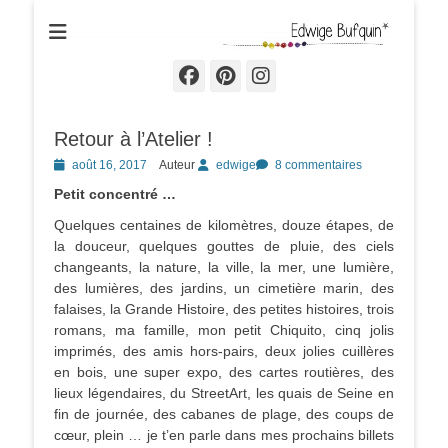
Edwige Bufquin
Facebook
Pinterest
Instagram
Retour à l’Atelier !
Posted
août 16, 2017
Auteur
edwige
8 commentaires
on
Petit concentré …
Quelques centaines de kilomètres, douze étapes, de
la douceur, quelques gouttes de pluie, des ciels
changeants, la nature, la ville, la mer, une lumière,
des lumières, des jardins, un cimetière marin, des
falaises, la Grande Histoire, des petites histoires, trois
romans, ma famille, mon petit Chiquito, cinq jolis
imprimés, des amis hors-pairs, deux jolies cuillères
en bois, une super expo, des cartes routières, des
lieux légendaires, du StreetArt, les quais de Seine en
fin de journée, des cabanes de plage, des coups de
cœur, plein … je t’en parle dans mes prochains billets