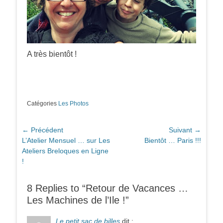
A très bientôt !
Catégories
Les Photos
Navigation
← Précédent
Suivant →
Article
Article
L’Atelier Mensuel … sur Les
Bientôt … Paris !!!
de
précédent :
suivant :
Ateliers Breloques en Ligne
l’article
!
8 Replies to “Retour de Vacances …
Les Machines de l’Ile !”
Le petit sac de billes
dit :