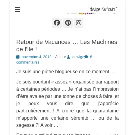
Edwige Bufquin
Facebook
Pinterest
Instagram
Retour de Vacances … Les Machines
de l’Ile !
Posted
novembre 4, 2013
Auteur
edwige
8
on
commentaires
Je suis une piètre blogueuse en ce moment …
Je suis pourtant « assez » organisée par rapport
à certaines périodes … Je n’ai pas l’impression
d’être avalée par une tonne de choses à faire, et
je peux vous dire que j’apprécie
particulièrement ! A croire que la quarantaine
m’apporte une certaine sérénité … ou de la
sagesse ?! A voir …