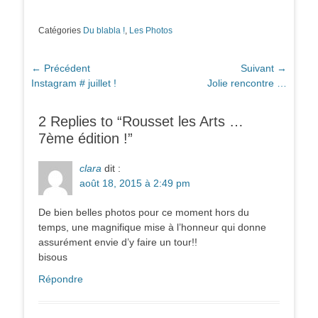
Catégories
Du blabla !
,
Les Photos
Navigation
← Précédent
Suivant →
Article
Article
Instagram # juillet !
Jolie rencontre …
de
précédent :
suivant :
l’article
2 Replies to “Rousset les Arts …
7ème édition !”
clara
dit :
août 18, 2015 à 2:49 pm
De bien belles photos pour ce moment hors du
temps, une magnifique mise à l’honneur qui donne
assurément envie d’y faire un tour!!
bisous
Répondre