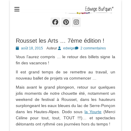
Edwige Bufquin
Facebook
Pinterest
Instagram
Rousset les Arts … 7ème édition !
Posted
août 18, 2015
Auteur
edwige
2 commentaires
on
Vous l’aurez compris … le retour des billets signe la
fin des vacances !
Il est grand temps de se remettre au travail, un
nouveau ballet de projets va commencer …
Mais avant le grand plongeon, retour sur quelques
jolis moments de notre chouette été, notamment un
weekend de festival à Rousset, dans les hauteurs
surplongeant les eaux bleues du lac de Serre-Ponçon
dans les Hautes-Alpes. Dodo sous
la Yourte
(Merci
Céline pour tout, tout, TOUT !!!)… et spectacles
détonants ont rythmé ces journées hors du temps !