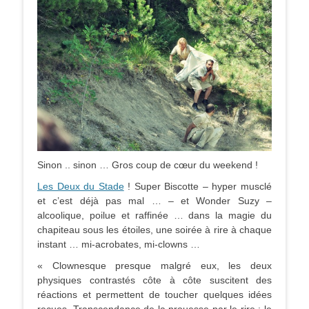
Sinon .. sinon … Gros coup de cœur du weekend !
Les Deux du Stade
! Super Biscotte – hyper musclé
et c’est déjà pas mal … – et Wonder Suzy –
alcoolique, poilue et raffinée … dans la magie du
chapiteau sous les étoiles, une soirée à rire à chaque
instant … mi-acrobates, mi-clowns …
« Clownesque presque malgré eux, les deux
physiques contrastés côte à côte suscitent des
réactions et permettent de toucher quelques idées
reçues.
Transcendance de la prouesse par le rire :
le