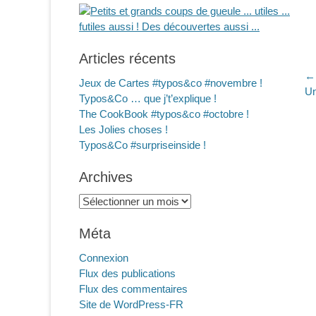
Articles récents
N
← 
Jeux de Cartes #typos&co #novembre !
Ar
Un
d
Typos&Co … que j’t’explique !
pr
The CookBook #typos&co #octobre !
l
Les Jolies choses !
Typos&Co #surpriseinside !
Archives
Archives
Méta
Connexion
Flux des publications
Flux des commentaires
Site de WordPress-FR