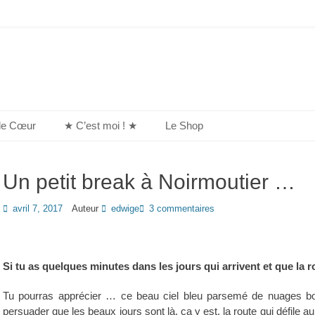
de Cœur
★ C’est moi ! ★
Le Shop
Un petit break à Noirmoutier …
Posted
avril 7, 2017
Auteur
edwige
3 commentaires
on
Si tu as quelques minutes dans les jours qui arrivent et que la
Tu pourras apprécier … ce beau ciel bleu parsemé de nuages bou
persuader que les beaux jours sont là, ça y est, la route qui défile a