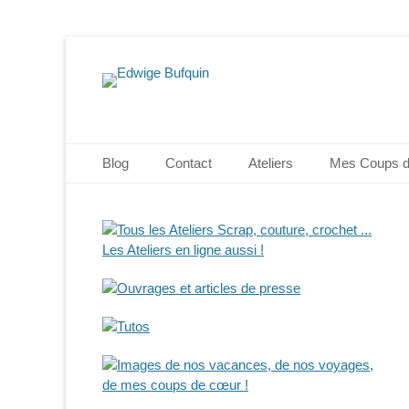
Edwige Bufquin
Menu principal
Aller
Blog
Contact
Ateliers
Mes Coups 
au
contenu