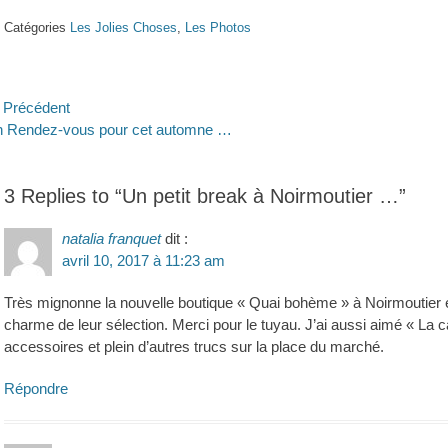
Catégories
Les Jolies Choses
,
Les Photos
avigation
Précédent
ticle
Article
 Rendez-vous pour cet automne …
e
écédent :
suivant :
’article
3 Replies to “Un petit break à Noirmoutier …”
natalia franquet
dit :
avril 10, 2017 à 11:23 am
Très mignonne la nouvelle boutique « Quai bohème » à Noirmoutier en 
charme de leur sélection. Merci pour le tuyau. J’ai aussi aimé « La
accessoires et plein d’autres trucs sur la place du marché.
Répondre