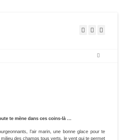
Facebook
Pinterest
Instagram
Recherche
 route te mène dans ces coins-là …
rgeonnants, l’air marin, une bonne glace pour te
u milieu des champs tous verts, le vent qui te permet