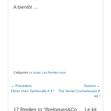
A bientôt …
Catégories
Le scrap
,
Les Rendez-vous
Navigation
← Précédent
Suivant →
Article
Article
Elmer chez Tambouille # 4 !
The Serial Crocheteuses #
de
précédent :
suivant :
46 !
l’article
17 Replies to “Breloques&Co … Le kit