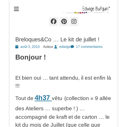
Edwige Bufquin
Facebook
Pinterest
Instagram
Breloques&Co … Le kit de juillet !
Posted
août 3, 2010
Auteur
edwige
17 commentaires
on
Bonjour !
Et bien oui … tant attendu, il est enfin là
!!!
4h37
Tout de
vêtu
(collection « 9 allée
des Ateliers … superbe ! ) …
accompagné de kraft et de carton … le
kit du mois de Juillet (que celle que