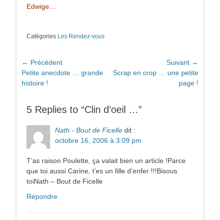
Edwige…
Catégories
Les Rendez-vous
Navigation
← Précédent
Suivant →
Article
Article
Petite anecdote … grande
Scrap en crop … une petite
de
précédent :
suivant :
histoire !
page !
l’article
5 Replies to “Clin d’oeil …”
Nath - Bout de Ficelle
dit :
octobre 16, 2006 à 3:09 pm
T’as raison Poulette, ça valait bien un article !Parce
que toi aussi Carine, t’es un fille d’enfer !!!Bisous
toiNath – Bout de Ficelle
Répondre