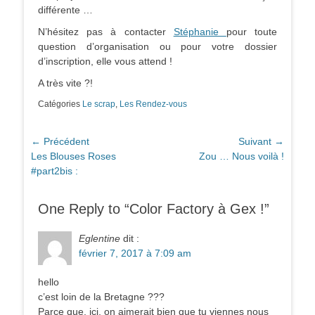
différente …
N’hésitez pas à contacter
Stéphanie
pour toute
question d’organisation ou pour votre dossier
d’inscription, elle vous attend !
A très vite ?!
Catégories
Le scrap
,
Les Rendez-vous
Navigation
← Précédent
Suivant →
Article
Article
Les Blouses Roses
Zou … Nous voilà !
de
précédent :
suivant :
#part2bis :
l’article
One Reply to “Color Factory à Gex !”
Eglentine
dit :
février 7, 2017 à 7:09 am
hello
c’est loin de la Bretagne ???
Parce que, ici, on aimerait bien que tu viennes nous