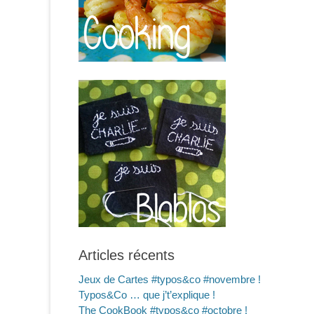
Articles récents
Jeux de Cartes #typos&co #novembre !
Typos&Co … que j’t’explique !
The CookBook #typos&co #octobre !