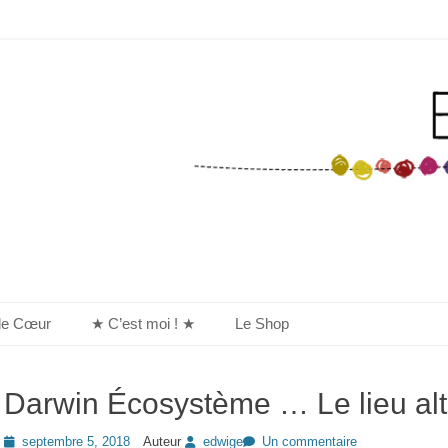
de Cœur
★ C’est moi ! ★
Le Shop
Darwin Écosystème … Le lieu alt
Posted
septembre 5, 2018
Auteur
edwige
Un commentaire