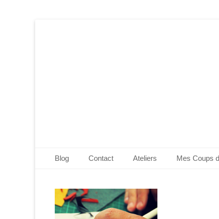
Edwige Bufquin
Menu principal
Aller
Blog
Contact
Ateliers
Mes Coups 
au
contenu