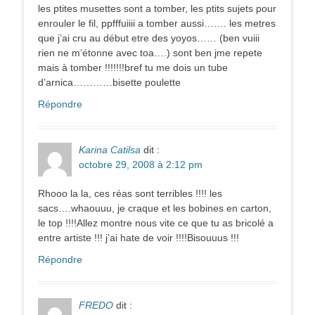
les ptites musettes sont a tomber, les ptits sujets pour
enrouler le fil, ppfffuiiii a tomber aussi……. les metres
que j’ai cru au début etre des yoyos…… (ben vuiii
rien ne m’étonne avec toa….) sont ben jme repete
mais à tomber !!!!!!!bref tu me dois un tube
d’arnica…………bisette poulette
Répondre
Karina Catilsa
dit :
octobre 29, 2008 à 2:12 pm
Rhooo la la, ces réas sont terribles !!!! les
sacs….whaouuu, je craque et les bobines en carton,
le top !!!!Allez montre nous vite ce que tu as bricolé a
entre artiste !!! j’ai hate de voir !!!!Bisouuus !!!
Répondre
FREDO
dit :