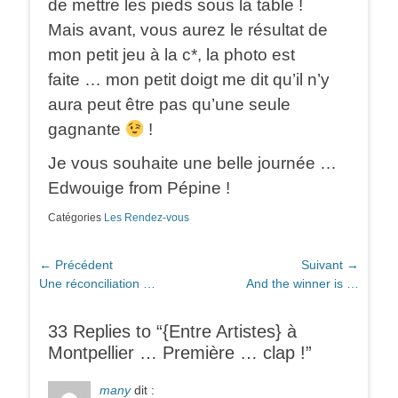
de mettre les pieds sous la table !
Mais avant, vous aurez le résultat de
mon petit jeu à la c*, la photo est
faite … mon petit doigt me dit qu’il n’y
aura peut être pas qu’une seule
gagnante
!
Je vous souhaite une belle journée …
Edwouige from Pépine !
Catégories
Les Rendez-vous
Navigation
← Précédent
Suivant →
Article
Article
Une réconciliation …
And the winner is …
de
précédent :
suivant :
l’article
33 Replies to “{Entre Artistes} à
Montpellier … Première … clap !”
many
dit :