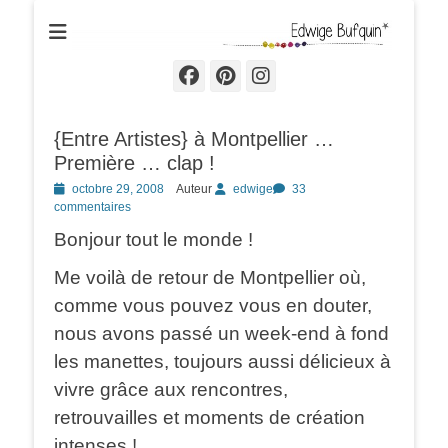
Edwige Bufquin
Facebook
Pinterest
Instagram
{Entre Artistes} à Montpellier …
Première … clap !
Posted
octobre 29, 2008
Auteur
edwige
33
on
commentaires
Bonjour tout le monde !
Me voilà de retour de Montpellier où,
comme vous pouvez vous en douter,
nous avons passé un week-end à fond
les manettes, toujours aussi délicieux à
vivre grâce aux rencontres,
retrouvailles et moments de création
intenses !