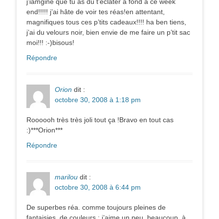
j’iamgine que tu as dû t’éclater à fond à ce week
end!!!!! j’ai hâte de voir tes réas!en attentant,
magnifiques tous ces p’tits cadeaux!!!! ha ben tiens,
j’ai du velours noir, bien envie de me faire un p’tit sac
moi!!! :-)bisous!
Répondre
Orion
dit :
octobre 30, 2008 à 1:18 pm
Roooooh très très joli tout ça !Bravo en tout cas
:)***Orion***
Répondre
marilou
dit :
octobre 30, 2008 à 6:44 pm
De superbes réa. comme toujours pleines de
fantaisies, de couleurs : j’aime un peu, beaucoup, à