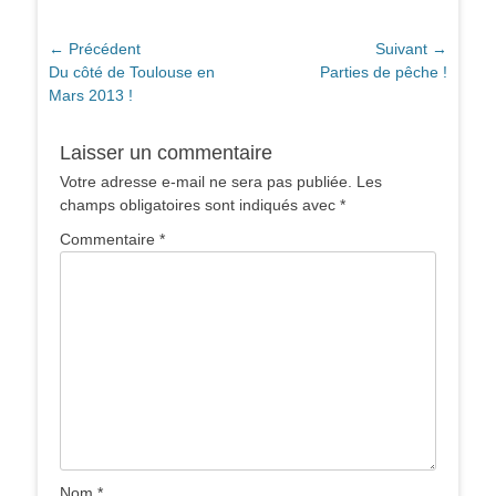
Navigation
← Précédent
Suivant →
Article
Article
Du côté de Toulouse en
Parties de pêche !
de
précédent :
suivant :
Mars 2013 !
l’article
Laisser un commentaire
Votre adresse e-mail ne sera pas publiée.
Les
champs obligatoires sont indiqués avec
*
Commentaire
*
Nom
*