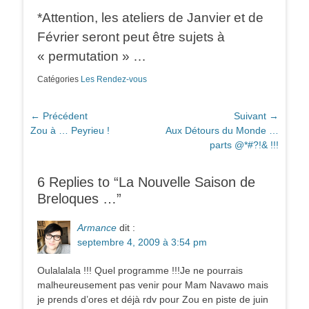
*Attention, les ateliers de Janvier et de
Février seront peut être sujets à
« permutation » …
Catégories
Les Rendez-vous
Navigation
← Précédent
Suivant →
Article
Article
Zou à … Peyrieu !
Aux Détours du Monde …
de
précédent :
suivant :
parts @*#?!& !!!
l’article
6 Replies to “La Nouvelle Saison de
Breloques …”
Armance
dit :
septembre 4, 2009 à 3:54 pm
Oulalalala !!! Quel programme !!!Je ne pourrais
malheureusement pas venir pour Mam Navawo mais
je prends d’ores et déjà rdv pour Zou en piste de juin