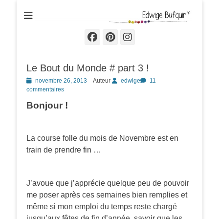
Edwige Bufquin
Facebook
Pinterest
Instagram
Le Bout du Monde # part 3 !
Posted
novembre 26, 2013
Auteur
edwige
11
on
commentaires
Bonjour !
La course folle du mois de Novembre est en
train de prendre fin …
J’avoue que j’apprécie quelque peu de pouvoir
me poser après ces semaines bien remplies et
même si mon emploi du temps reste chargé
jusqu’aux fêtes de fin d’année, savoir que les