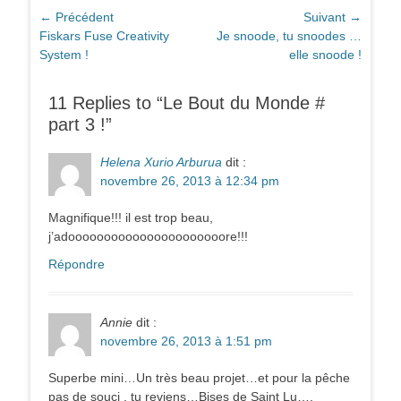
Navigation
← Précédent
Suivant →
Article
Article
Fiskars Fuse Creativity
Je snoode, tu snoodes …
de
précédent :
suivant :
System !
elle snoode !
l’article
11 Replies to “Le Bout du Monde #
part 3 !”
Helena Xurio Arburua
dit :
novembre 26, 2013 à 12:34 pm
Magnifique!!! il est trop beau,
j’adoooooooooooooooooooooore!!!
Répondre
Annie
dit :
novembre 26, 2013 à 1:51 pm
Superbe mini…Un très beau projet…et pour la pêche
pas de souci , tu reviens…Bises de Saint Lu….