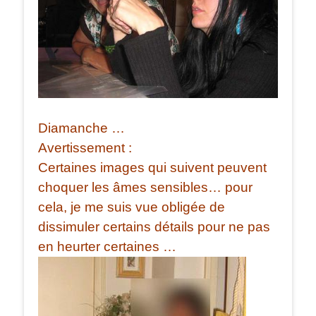
Diamanche …
Avertissement :
Certaines images qui suivent peuvent
choquer les âmes sensibles… pour
cela, je me suis vue obligée de
dissimuler certains détails pour ne pas
en heurter certaines …