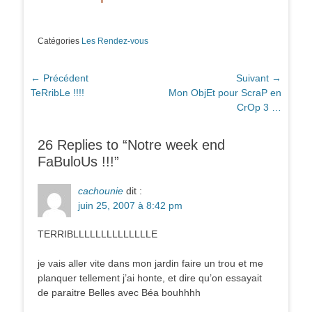
Catégories
Les Rendez-vous
Navigation
← Précédent
Suivant →
Article
Article
TeRribLe !!!!
Mon ObjEt pour ScraP en
de
précédent :
suivant :
CrOp 3 …
l’article
26 Replies to “Notre week end
FaBuloUs !!!”
cachounie
dit :
juin 25, 2007 à 8:42 pm
TERRIBLLLLLLLLLLLLLLE
je vais aller vite dans mon jardin faire un trou et me
planquer tellement j’ai honte, et dire qu’on essayait
de paraitre Belles avec Béa bouhhhh