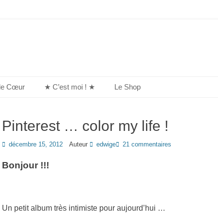
de Cœur
★ C’est moi ! ★
Le Shop
Pinterest … color my life !
Posted
décembre 15, 2012
Auteur
edwige
21 commentaires
on
Bonjour !!!
Un petit album très intimiste pour aujourd’hui …