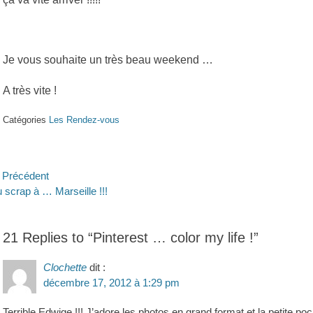
Je vous souhaite un très beau weekend …
A très vite !
Catégories
Les Rendez-vous
avigation
Précédent
ticle
Article
 scrap à … Marseille !!!
e
écédent :
suivant :
’article
21 Replies to “Pinterest … color my life !”
Clochette
dit :
décembre 17, 2012 à 1:29 pm
Terrible Edwige !!! J’adore les photos en grand format et la petite poc