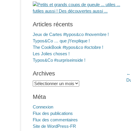
Articles récents
Jeux de Cartes #typos&co #novembre !
Typos&Co … que j’t’explique !
The CookBook #typos&co #octobre !
Les Jolies choses !
Typos&Co #surpriseinside !
Archives
N
← 
Ar
Du
d
Archives
pr
l
Méta
Connexion
Flux des publications
Flux des commentaires
Site de WordPress-FR