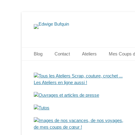
Edwige Bufquin
Menu principal
Aller
Blog
Contact
Ateliers
Mes Coups 
au
contenu