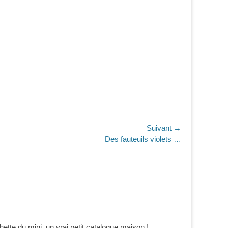
Suivant →
Des fauteuils violets …
hette du mini, un vrai petit catalogue maison !