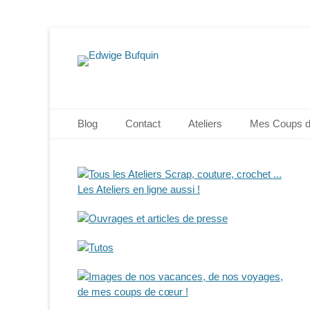
Edwige Bufquin
Menu principal
Aller
Blog
Contact
Ateliers
Mes Coups 
au
contenu