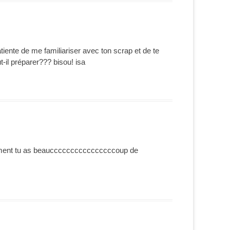
patiente de me familiariser avec ton scrap et de te
t-il préparer??? bisou! isa
Vraiment tu as beauccccccccccccccccoup de