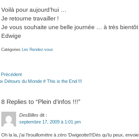
Voilà pour aujourd’hui …
Je retourne travailler !
Je vous souhaite une belle journée … à très bientôt 
Edwige
Catégories
Les Rendez-vous
avigation
Précédent
ticle
Article
x Détours du Monde # This is the End !!!
e
écédent :
suivant :
’article
8 Replies to “Plein d’infos !!!”
DesBilles
dit :
septembre 17, 2009 à 1:01 pm
Oh la la, j’ai l’trouillomètre à zéro ‘Dwigeotte!!!Dés qu’tu peux, envo