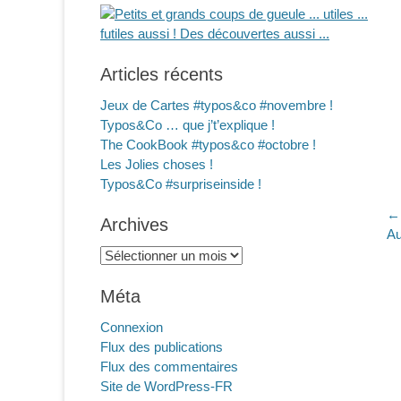
Articles récents
Jeux de Cartes #typos&co #novembre !
Typos&Co … que j’t’explique !
The CookBook #typos&co #octobre !
Les Jolies choses !
Typos&Co #surpriseinside !
N
← 
Archives
Ar
Au
d
pr
Archives
l
Méta
Connexion
Flux des publications
Flux des commentaires
Site de WordPress-FR