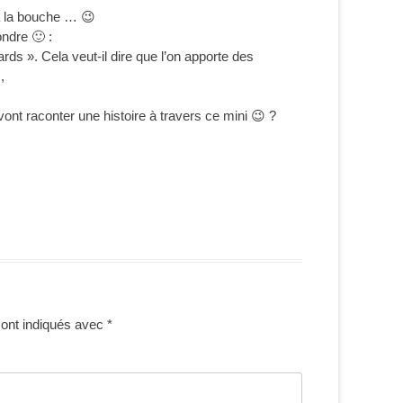
 à la bouche … 😉
ondre 🙂 :
oards ». Cela veut-il dire que l’on apporte des
,
 vont raconter une histoire à travers ce mini 😉 ?
sont indiqués avec
*