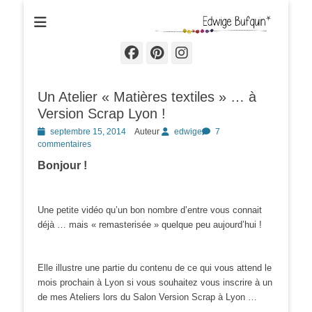
Edwige Bufquin
Facebook
Pinterest
Instagram
Un Atelier « Matières textiles » … à
Version Scrap Lyon !
Posted
septembre 15, 2014
Auteur
edwige
7
on
commentaires
Bonjour !
Une petite vidéo qu’un bon nombre d’entre vous connait
déjà … mais « remasterisée » quelque peu aujourd’hui !
Elle illustre une partie du contenu de ce qui vous attend le
mois prochain à Lyon si vous souhaitez vous inscrire à un
de mes Ateliers lors du Salon Version Scrap à Lyon …