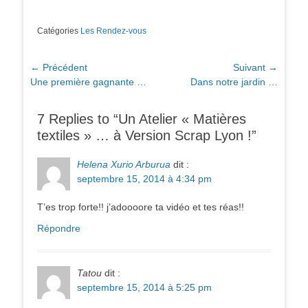
Catégories
Les Rendez-vous
Navigation
← Précédent
Suivant →
Article
Article
Une première gagnante …
Dans notre jardin …
de
précédent :
suivant :
l’article
7 Replies to “Un Atelier « Matières
textiles » … à Version Scrap Lyon !”
Helena Xurio Arburua
dit :
septembre 15, 2014 à 4:34 pm
T’es trop forte!! j’adoooore ta vidéo et tes réas!!
Répondre
Tatou
dit :
septembre 15, 2014 à 5:25 pm