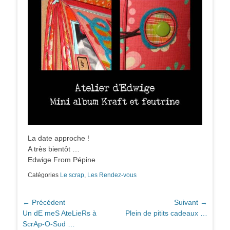
La date approche !
A très bientôt …
Edwige From Pépine
Catégories
Le scrap
,
Les Rendez-vous
Navigation
← Précédent
Suivant →
Article
Article
Un dE meS AteLieRs à
Plein de pitits cadeaux …
de
précédent :
suivant :
ScrAp-O-Sud …
l’article