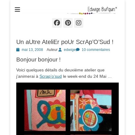
Edwige Bufquin
Facebook
Pinterest
Instagram
Un aUtre AteliEr poUr ScrAp’O’Sud !
Posted
mai 13, 2008
Auteur
edwige
10 commentaires
on
Bonjour bonjour !
Voici quelques détails du deuxième atelier que
j’animerai à
Scrap’o’sud
le week-end du 24 Mai …