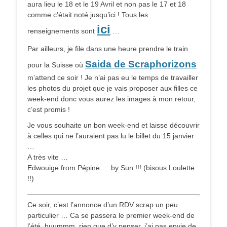
aura lieu le 18 et le 19 Avril et non pas le 17 et 18
comme c’était noté jusqu’ici ! Tous les
ici
renseignements sont
…
Par ailleurs, je file dans une heure prendre le train
Saida de Scraphorizons
pour la Suisse où
m’attend ce soir ! Je n’ai pas eu le temps de travailler
les photos du projet que je vais proposer aux filles ce
week-end donc vous aurez les images à mon retour,
c’est promis !
Je vous souhaite un bon week-end et laisse découvrir
à celles qui ne l’auraient pas lu le billet du 15 janvier
…
A très vite …
Edwouige from Pépine … by Sun !!! (bisous Loulette
!!)
————————————————————————-
Ce soir, c’est l’annonce d’un RDV scrap un peu
particulier … Ca se passera le premier week-end de
l’été, huummm, rien que d’y penser, j’ai pas envie de