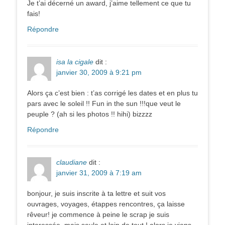
Je t’ai décerné un award, j’aime tellement ce que tu
fais!
Répondre
isa la cigale
dit :
janvier 30, 2009 à 9:21 pm
Alors ça c’est bien : t’as corrigé les dates et en plus tu
pars avec le soleil !! Fun in the sun !!!que veut le
peuple ? (ah si les photos !! hihi) bizzzz
Répondre
claudiane
dit :
janvier 31, 2009 à 7:19 am
bonjour, je suis inscrite à ta lettre et suit vos
ouvrages, voyages, étappes rencontres, ça laisse
rêveur! je commence à peine le scrap je suis
interessée, mais seule et loin de tout ! alors je viens