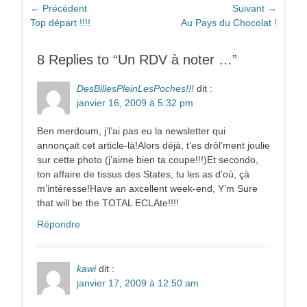
Navigation
← Précédent
Suivant →
Article
Article
Top départ !!!!
Au Pays du Chocolat !
de
précédent :
suivant :
l’article
8 Replies to “Un RDV à noter …”
DesBillesPleinLesPoches!!!
dit :
janvier 16, 2009 à 5:32 pm
Ben merdoum, j’l’ai pas eu la newsletter qui
annonçait cet article-là!Alors déjà, t’es drôl’ment joulie
sur cette photo (j’aime bien ta coupe!!!)Et secondo,
ton affaire de tissus des States, tu les as d’où, çà
m’intéresse!Have an axcellent week-end, Y’m Sure
that will be the TOTAL ECLAte!!!!
Répondre
kawi
dit :
janvier 17, 2009 à 12:50 am