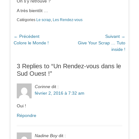
On s’y retrouve ?
A très bientôt …
Catégories
Le scrap
,
Les Rendez-vous
Navigation
← Précédent
Suivant →
Article
Article
Colore le Monde !
Give Your Scrap … Tuto
de
précédent :
suivant :
inside !
l’article
3 Replies to “Un Rendez-vous dans le
Sud Ouest !”
Corinne
dit :
février 2, 2016 à 7:32 am
Oui !
Répondre
Nadine Boy
dit :