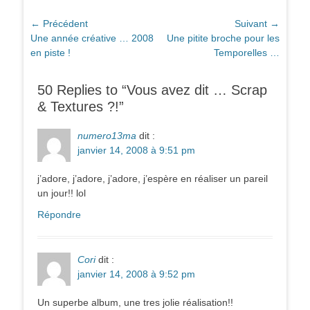
Navigation
← Précédent
Suivant →
Article
Article
Une année créative … 2008
Une pitite broche pour les
de
précédent :
suivant :
en piste !
Temporelles …
l’article
50 Replies to “Vous avez dit … Scrap
& Textures ?!”
numero13ma
dit :
janvier 14, 2008 à 9:51 pm
j’adore, j’adore, j’adore, j’espère en réaliser un pareil
un jour!! lol
Répondre
Cori
dit :
janvier 14, 2008 à 9:52 pm
Un superbe album, une tres jolie réalisation!!