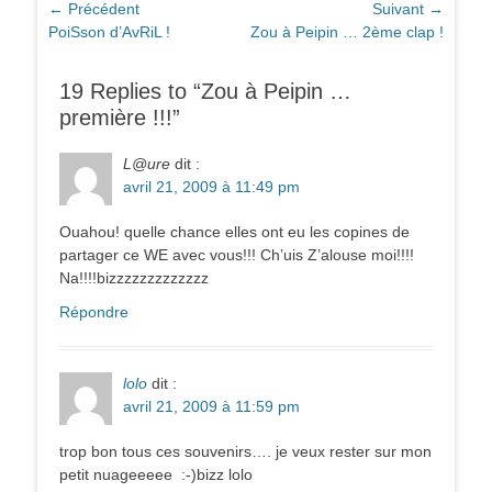
Navigation
← Précédent
Suivant →
Article
Article
PoiSson d’AvRiL !
Zou à Peipin … 2ème clap !
de
précédent :
suivant :
l’article
19 Replies to “Zou à Peipin …
première !!!”
L@ure
dit :
avril 21, 2009 à 11:49 pm
Ouahou! quelle chance elles ont eu les copines de
partager ce WE avec vous!!! Ch’uis Z’alouse moi!!!!
Na!!!!bizzzzzzzzzzzzz
Répondre
lolo
dit :
avril 21, 2009 à 11:59 pm
trop bon tous ces souvenirs…. je veux rester sur mon
petit nuageeeee :-)bizz lolo