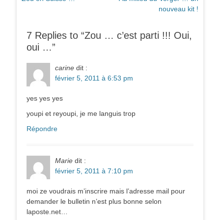
de
précédent :
suivant :
nouveau kit !
l’article
7 Replies to “Zou … c’est parti !!! Oui,
oui …”
carine
dit :
février 5, 2011 à 6:53 pm
yes yes yes
youpi et reyoupi, je me languis trop
Répondre
Marie
dit :
février 5, 2011 à 7:10 pm
moi ze voudrais m’inscrire mais l’adresse mail pour
demander le bulletin n’est plus bonne selon
laposte.net…