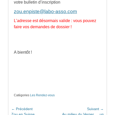
votre bulletin d’inscription
zou.enpiste@labo-asso.com
L’adresse est désormais valide : vous pouvez
faire vos demandes de dossier !
A bientôt !
Catégories
Les Rendez-vous
Navigation
← Précédent
Suivant →
Article
Article
Zou en Suisse …
Au milieu du Verger … un