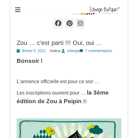
Edwige Bufquin
Facebook
Pinterest
Instagram
Zou … c’est parti !!! Oui, oui …
Posted
février 5, 2011
Auteur
edwige
7 commentaires
on
Bonsoir !
L’annonce officielle est pour ce soir …
la 3ème
Les inscriptions ouvrent pour …
édition de Zou à Peipin
!!!