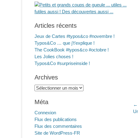
Articles récents
Jeux de Cartes #typos&co #novembre !
Typos&Co … que j’t’explique !
The CookBook #typos&co #octobre !
Les Jolies choses !
Typos&Co #surpriseinside !
Archives
Archives
Méta
N
← 
Ar
Un
Connexion
d
pr
Flux des publications
l
Flux des commentaires
Site de WordPress-FR