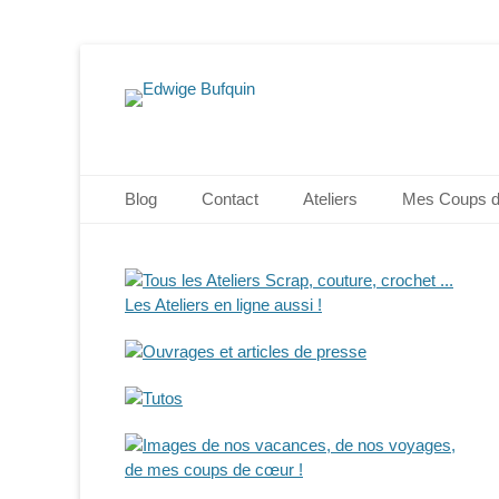
Edwige Bufquin
Menu principal
Aller
Blog
Contact
Ateliers
Mes Coups 
au
contenu