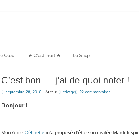
de Cœur
★ C’est moi ! ★
Le Shop
C’est bon … j’ai de quoi noter !
Posted
septembre 28, 2010
Auteur
edwige
22 commentaires
on
Bonjour !
Mon Amie
Célinette
m’a proposé d’être son invitée Mardi Insp