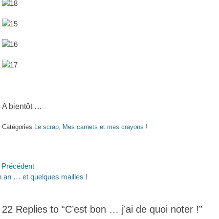
A bientôt …
Catégories
Le scrap
,
Mes carnets et mes crayons !
avigation
Précédent
ticle
Article
 an … et quelques mailles !
e
écédent :
suivant :
’article
22 Replies to “C’est bon … j’ai de quoi noter !”