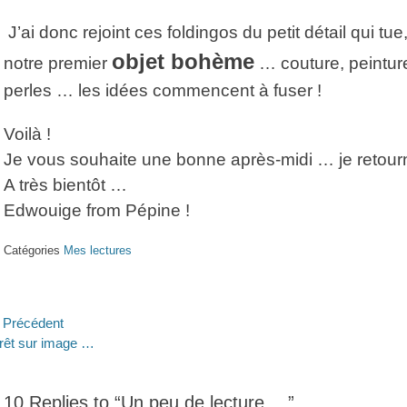
J’ai donc rejoint ces foldingos du petit détail qui tu
objet bohème
notre premier
… couture, peinture,
perles … les idées commencent à fuser !
Voilà !
Je vous souhaite une bonne après-midi … je retourn
A très bientôt …
Edwouige from Pépine !
Catégories
Mes lectures
avigation
Précédent
ticle
Article
rêt sur image …
e
écédent :
suivant :
’article
10 Replies to “Un peu de lecture …”