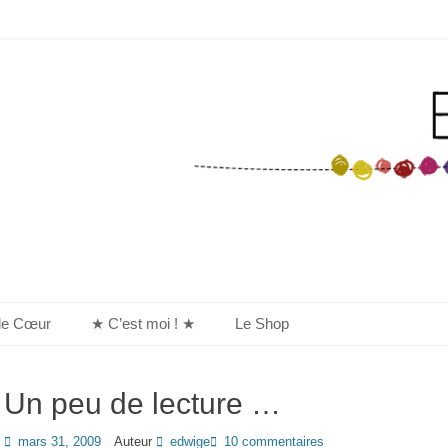
de Cœur
★ C’est moi ! ★
Le Shop
Un peu de lecture …
Posted
mars 31, 2009
Auteur
edwige
10 commentaires