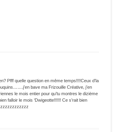
bien? Pfff quelle question en même temps!!!!Ceux d’la
bouquins…….j’en bave ma Frizouille Créative, j’en
ennes le mois entier pour qu’tu montres le dizième
n falloir le mois ‘Dwigeotte!!!!!! Ce s’rait bien
zzzzzzzzzzzzz