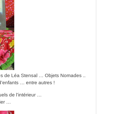
ges de Léa Stensal … Objets Nomades ..
’enfants … entre autres !
els de l’intérieur …
lier …