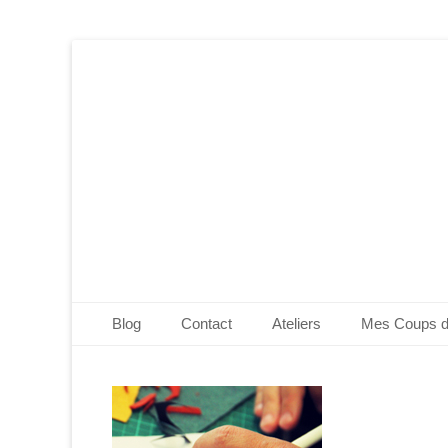
Edwige Bufquin
Menu principal
Aller
Blog
Contact
Ateliers
Mes Coups 
au
contenu