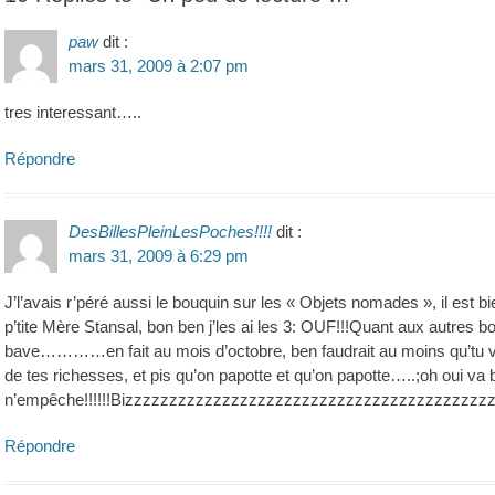
paw
dit :
mars 31, 2009 à 2:07 pm
tres interessant…..
Répondre
DesBillesPleinLesPoches!!!!
dit :
mars 31, 2009 à 6:29 pm
J’l’avais r’péré aussi le bouquin sur les « Objets nomades », il est 
p’tite Mère Stansal, bon ben j’les ai les 3: OUF!!!Quant aux autres 
bave…………en fait au mois d’octobre, ben faudrait au moins qu’tu vi
de tes richesses, et pis qu’on papotte et qu’on papotte…..;oh oui va bie
n’empêche!!!!!!Bizzzzzzzzzzzzzzzzzzzzzzzzzzzzzzzzzzzzzzzzz
Répondre