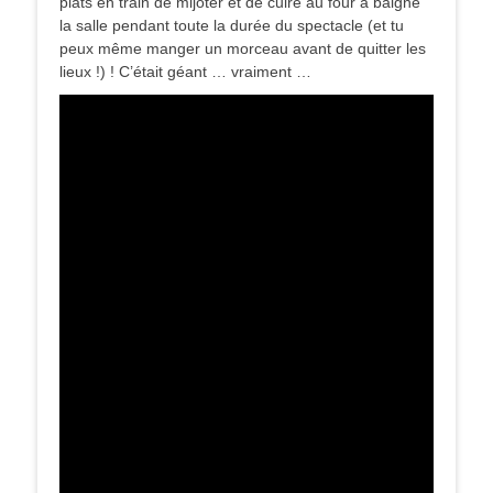
plats en train de mijoter et de cuire au four a baigné
la salle pendant toute la durée du spectacle (et tu
peux même manger un morceau avant de quitter les
lieux !) ! C’était géant … vraiment …