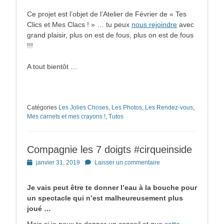
Ce projet est l’objet de l’Atelier de Février de « Tes
Clics et Mes Clacs ! » … tu peux
nous rejoindre
avec
grand plaisir, plus on est de fous, plus on est de fous
!!!
A tout bientôt …
Catégories
Les Jolies Choses
,
Les Photos
,
Les Rendez-vous
,
Mes carnets et mes crayons !
,
Tutos
Compagnie les 7 doigts #cirqueinside
Posted
janvier 31, 2019
Laisser un commentaire
on
Je vais peut être te donner l’eau à la bouche pour
un spectacle qui n’est malheureusement plus
joué …
Mais si je peux te donner un conseil et que
cette