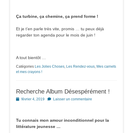
on
Ça turbine, ça chemine, ça prend forme !
Et je t’en parle très vite, promis … tu peux déjà
regarder ton agenda pour le mois de juin !
A tout bientôt …
Catégories
Les Jolies Choses
,
Les Rendez-vous
,
Mes carnets
et mes crayons !
Recherche Album Désespérément !
Posted
février 4, 2019
Laisser un commentaire
on
Tu connais mon amour inconditionnel pour la
littérature jeunesse …