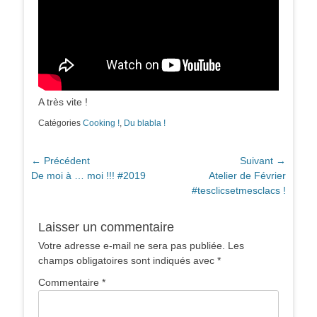
A très vite !
Catégories
Cooking !
,
Du blabla !
Navigation
← Précédent
Suivant →
Article
Article
De moi à … moi !!! #2019
Atelier de Février
de
précédent :
suivant :
#tesclicsetmesclacs !
l’article
Laisser un commentaire
Votre adresse e-mail ne sera pas publiée.
Les
champs obligatoires sont indiqués avec
*
Commentaire
*