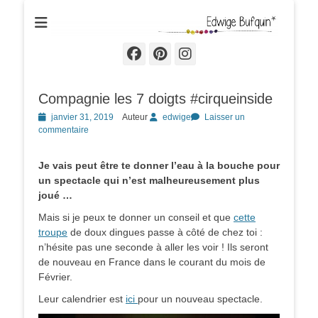
Edwige Bufquin
Facebook
Pinterest
Instagram
Compagnie les 7 doigts #cirqueinside
Posted
janvier 31, 2019
Auteur
edwige
Laisser un
on
commentaire
Je vais peut être te donner l’eau à la bouche pour
un spectacle qui n’est malheureusement plus
joué …
Mais si je peux te donner un conseil et que
cette
troupe
de doux dingues passe à côté de chez toi :
n’hésite pas une seconde à aller les voir ! Ils seront
de nouveau en France dans le courant du mois de
Février.
Leur calendrier est
ici
pour un nouveau spectacle.