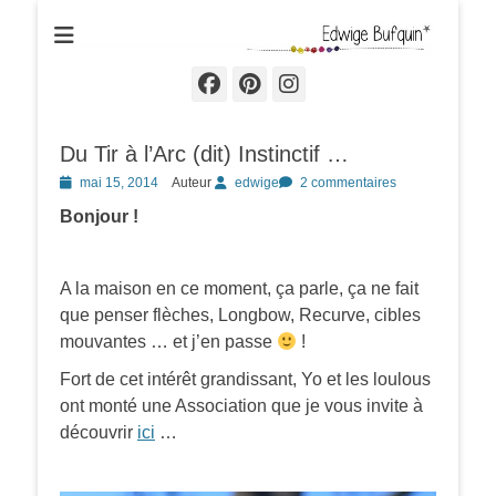
Edwige Bufquin
Facebook
Pinterest
Instagram
Du Tir à l’Arc (dit) Instinctif …
Posted
mai 15, 2014
Auteur
edwige
2 commentaires
on
Bonjour !
A la maison en ce moment, ça parle, ça ne fait
que penser flèches, Longbow, Recurve, cibles
mouvantes … et j’en passe
!
Fort de cet intérêt grandissant, Yo et les loulous
ont monté une Association que je vous invite à
découvrir
ici
…