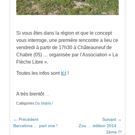
Si vous êtes dans la région et que le concept
vous interroge, une première rencontre a lieu ce
vendredi à partir de 17h30 à Châteauneuf de
Chabre (05) … organisée par l’Association « La
Flèche Libre ».
ici
Toutes les infos sont
!
A très bientôt
…
Catégories
Du blabla !
Navigation
← Précédent
Suivant →
Article
Article
Barcelona … part one !
Zou … édition 2014 …
de
précédent :
suivant :
2ème !!!
l’article