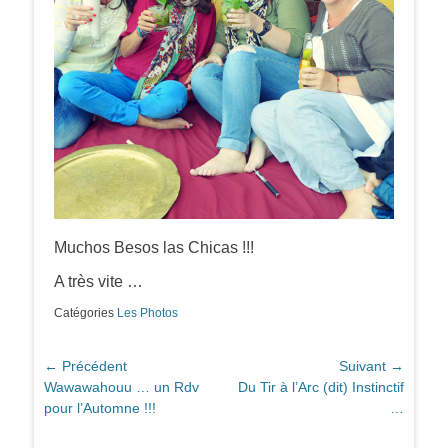
Muchos Besos las Chicas !!!
A très vite …
Catégories
Les Photos
Navigation
← Précédent
Suivant →
Article
Article
Wawawahouu … un Rdv
Du Tir à l’Arc (dit) Instinctif
de
précédent :
suivant :
pour l’Automne !!!
…
l’article