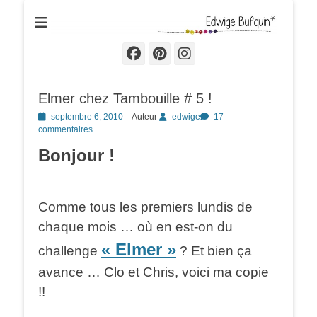
Edwige Bufquin
Facebook
Pinterest
Instagram
Elmer chez Tambouille # 5 !
Posted
septembre 6, 2010
Auteur
edwige
17
on
commentaires
Bonjour !
Comme tous les premiers lundis de
chaque mois … où en est-on du
« Elmer »
challenge
? Et bien ça
avance … Clo et Chris, voici ma copie
!!