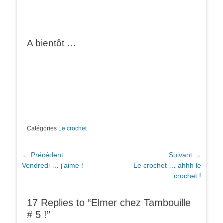
A bientôt …
Catégories
Le crochet
Navigation
← Précédent
Suivant →
Article
Article
Vendredi … j’aime !
Le crochet … ahhh le
de
précédent :
suivant :
crochet !
l’article
17 Replies to “Elmer chez Tambouille
# 5 !”